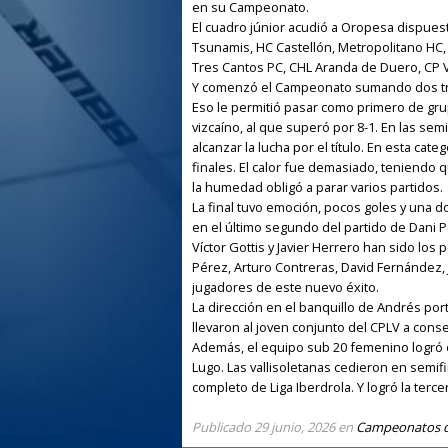
en su Campeonato.
El cuadro júnior acudió a Oropesa dispues
Tsunamis, HC Castellón, Metropolitano HC, 
Tres Cantos PC, CHL Aranda de Duero, CP Vi
Y comenzó el Campeonato sumando dos triun
Eso le permitió pasar como primero de gru
vizcaíno, al que superó por 8-1. En las se
alcanzar la lucha por el título. En esta cat
finales. El calor fue demasiado, teniendo 
la humedad obligó a parar varios partidos.
La final tuvo emoción, pocos goles y una dos
en el último segundo del partido de Dani P
Víctor Gottis y Javier Herrero han sido los
Pérez, Arturo Contreras, David Fernández,
jugadores de este nuevo éxito.
La dirección en el banquillo de Andrés por
llevaron al joven conjunto del CPLV a conse
Además, el equipo sub 20 femenino logró 
Lugo. Las vallisoletanas cedieron en semif
completo de Liga Iberdrola. Y logró la terce
Publicado
29 junio, 2026
en
Campeonatos d