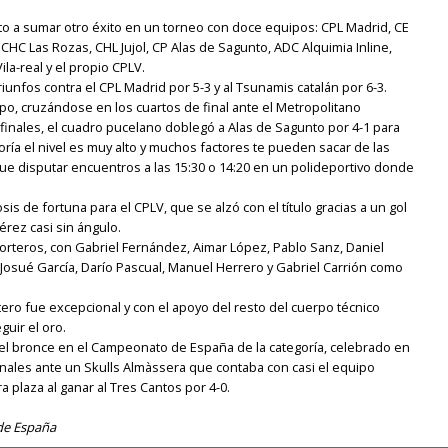
to a sumar otro éxito en un torneo con doce equipos: CPL Madrid, CE
CHC Las Rozas, CHL Jujol, CP Alas de Sagunto, ADC Alquimia Inline,
la-real y el propio CPLV.
fos contra el CPL Madrid por 5-3 y al Tsunamis catalán por 6-3.
po, cruzándose en los cuartos de final ante el Metropolitano
mifinales, el cuadro pucelano doblegó a Alas de Sagunto por 4-1 para
egoría el nivel es muy alto y muchos factores te pueden sacar de las
que disputar encuentros a las 15:30 o 14:20 en un polideportivo donde
is de fortuna para el CPLV, que se alzó con el título gracias a un gol
érez casi sin ángulo.
 porteros, con Gabriel Fernández, Aimar López, Pablo Sanz, Daniel
 Josué García, Darío Pascual, Manuel Herrero y Gabriel Carrión como
tero fue excepcional y con el apoyo del resto del cuerpo técnico
guir el oro.
el bronce en el Campeonato de España de la categoría, celebrado en
inales ante un Skulls Almàssera que contaba con casi el equipo
ra plaza al ganar al Tres Cantos por 4-0.
e España