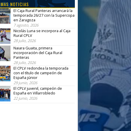
IMAS NOTICIAS
El Caja Rural Panteras arrancará la
temporada 26/27 con la Supercopa
en Zaragoza
7 agosto, 2026
Nicolás Luna se incorpora al Caja
Rural CPLV
28 julio, 2026
Naiara Guaita, primera
incorporación del Caja Rural
Panteras
28 julio, 2026
El CPLV redondea la temporada
con el título de campeón de
España júnior
29 junio, 2026
El CPLV juvenil, campeón de
España en Villarrobledo
22 junio, 2026