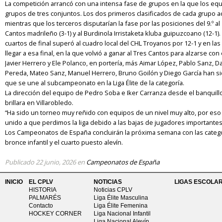
La competición arrancó con una intensa fase de grupos en la que los equ
grupos de tres conjuntos. Los dos primeros clasificados de cada grupo a
mientras que los terceros disputarían la fase por las posiciones del 9.º al
Cantos madrileño (3-1) y al Burdinola Irristaketa kluba guipuzcoano (12-1
cuartos de final superó al cuadro local del CHL Troyanos por 12-1 y en las
llegar a esa final, en la que volvió a ganar al Tres Cantos para alzarse con e
Javier Herrero y Ele Polanco, en portería, más Aimar López, Pablo Sanz, D
Pereda, Mateo Sanz, Manuel Herrero, Bruno Goilón y Diego García han sido
que se une al subcampeonato en la Liga Élite de la categoría.
La dirección del equipo de Pedro Soba e Iker Carranza desde el banquil
brillara en Villarobledo.
“Ha sido un torneo muy reñido con equipos de un nivel muy alto, por eso t
unido a que perdimos la liga debido a las bajas de jugadores importante
Los Campeonatos de España concluirán la próxima semana con las categor
bronce infantil y el cuarto puesto alevín.
Publicado
22 junio, 2026
en
Campeonatos de España
INICIO
EL CPLV
NOTICIAS
LIGAS ESCOLA
HISTORIA
Noticias CPLV
PALMARÉS
Liga Élite Masculina
Contacto
Liga Élite Femenina
HOCKEY CORNER
Liga Nacional Infantil
Liga Nacional Alevín