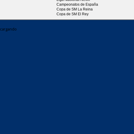
Campeonatos de España
Copa de SM La Reina
Copa de SM El Rey
cargando