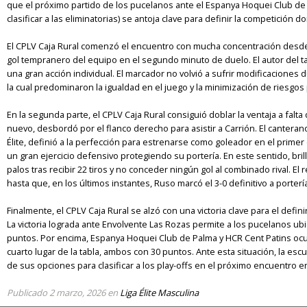
que el próximo partido de los pucelanos ante el Espanya Hoquei Club de P
clasificar a las eliminatorias) se antoja clave para definir la competición d
El CPLV Caja Rural comenzó el encuentro con mucha concentración desde el
gol tempranero del equipo en el segundo minuto de duelo. El autor del tan
una gran acción individual. El marcador no volvió a sufrir modificaciones d
la cual predominaron la igualdad en el juego y la minimización de riesgo
En la segunda parte, el CPLV Caja Rural consiguió doblar la ventaja a falta 
nuevo, desbordó por el flanco derecho para asistir a Carrión. El cantera
Élite, definió a la perfección para estrenarse como goleador en el primer
un gran ejercicio defensivo protegiendo su portería. En este sentido, bri
palos tras recibir 22 tiros y no conceder ningún gol al combinado rival. E
hasta que, en los últimos instantes, Ruso marcó el 3-0 definitivo a portería
Finalmente, el CPLV Caja Rural se alzó con una victoria clave para el defi
La victoria lograda ante Envolvente Las Rozas permite a los pucelanos ubi
puntos. Por encima, Espanya Hoquei Club de Palma y HCR Cent Patins ocup
cuarto lugar de la tabla, ambos con 30 puntos. Ante esta situación, la escu
de sus opciones para clasificar a los play-offs en el próximo encuentro en
Publicado
2 marzo, 2026
en
Liga Élite Masculina